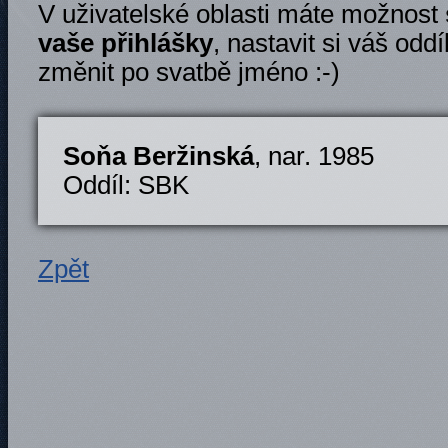
V uživatelské oblasti máte možnost
vaše přihlášky
, nastavit si váš oddí
změnit po svatbě jméno :-)
Soňa Beržinská
, nar. 1985
Oddíl: SBK
Zpět