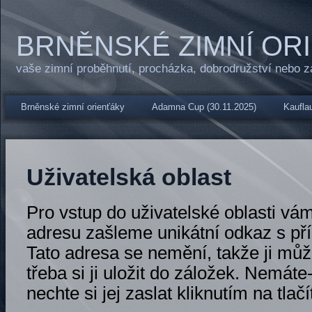
BRNĚNSKÉ ZIMNÍ OR
vaše zimní proběhnutí, procházka, dobrodružství nebo 
Brněnské zimní orienťáky
Adamna Cup (30.11.2025)
Kauflau
Uživatelská oblast
Pro vstup do uživatelské oblasti vá
adresu zašleme unikátní odkaz s př
Tato adresa se nemění, takže ji může
třeba si ji uložit do záložek. Nemáte-
nechte si jej zaslat kliknutím na tlačí