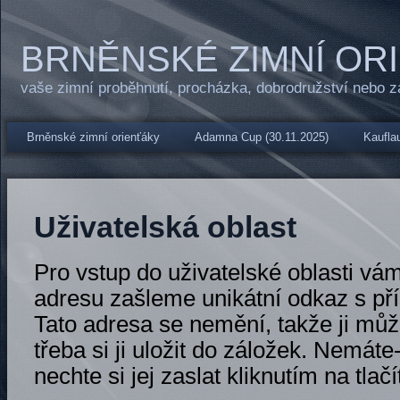
BRNĚNSKÉ ZIMNÍ OR
vaše zimní proběhnutí, procházka, dobrodružství nebo 
Brněnské zimní orienťáky
Adamna Cup (30.11.2025)
Kauflau
Uživatelská oblast
Pro vstup do uživatelské oblasti vá
adresu zašleme unikátní odkaz s př
Tato adresa se nemění, takže ji může
třeba si ji uložit do záložek. Nemáte-
nechte si jej zaslat kliknutím na tlačí