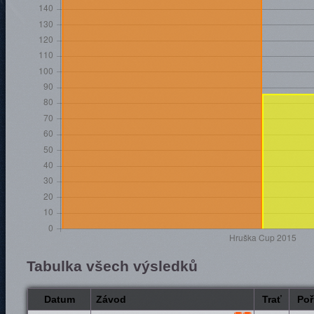
Tabulka všech výsledků
Datum
Závod
Trať
Poř