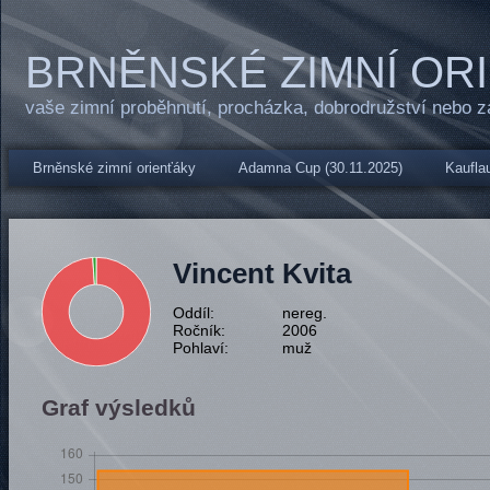
BRNĚNSKÉ ZIMNÍ OR
vaše zimní proběhnutí, procházka, dobrodružství nebo 
Brněnské zimní orienťáky
Adamna Cup (30.11.2025)
Kauflau
Vincent Kvita
Oddíl:
nereg.
Ročník:
2006
Pohlaví:
muž
Graf výsledků