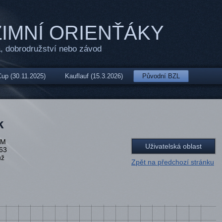
IMNÍ ORIENŤÁKY
, dobrodružství nebo závod
up (30.11.2025)
Kauflauf (15.3.2026)
Původní BZL
k
BM
Uživatelská oblast
63
ž
Zpět na předchozí stránku