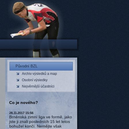
Původní BZL
Archiv výsledků a map
Osobní výsledky
Nejvěrnější účastníci
Co je nového?
28.11.2017 15:56
Brněnská zimní liga ve formě, jako
jste ji znali posledních 15 let letos
bohužel končí. Nemějte však