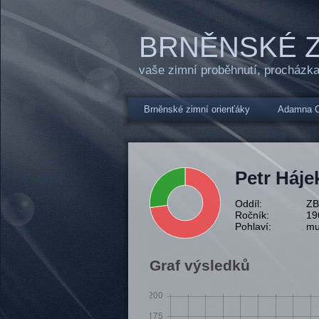
BRNĚNSKÉ Z
vaše zimní proběhnutí, procházka
Brněnské zimní orienťáky
Adamna C
Petr Háje
Oddíl:
Z
Ročník:
19
Pohlaví:
mu
Graf výsledků