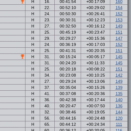
H
16.
00:41:54
+00:17:09
160
H
22.
00:52:10
+00:29:02
154
H
24.
00:50:30
+00:26:41
152
H
23.
00:30:31
+00:12:23
153
H
27.
00:32:50
+00:16:12
149
H
25.
00:45:19
+00:23:47
151
H
29.
00:29:27
+00:15:36
147
H
24.
00:36:19
+00:17:03
152
H
25.
00:41:31
+00:20:35
151
H
31.
00:15:24
+00:05:17
145
H
31.
00:24:20
+00:11:33
145
H
25.
00:20:18
+00:08:22
151
H
34.
00:23:08
+00:10:25
142
H
27.
00:29:24
+00:13:06
149
H
37.
00:35:04
+00:15:26
139
H
41.
00:37:08
+00:20:36
135
H
36.
00:42:38
+00:17:44
140
H
40.
00:20:47
+00:07:50
136
H
32.
00:38:46
+00:19:05
144
H
56.
00:44:16
+00:24:48
120
H
65.
00:44:12
+00:24:34
111
H
60.
00:36:12
+00:20:05
116