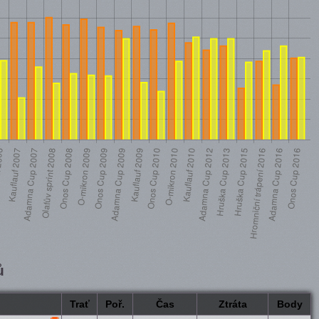
ů
Trať
Poř.
Čas
Ztráta
Body