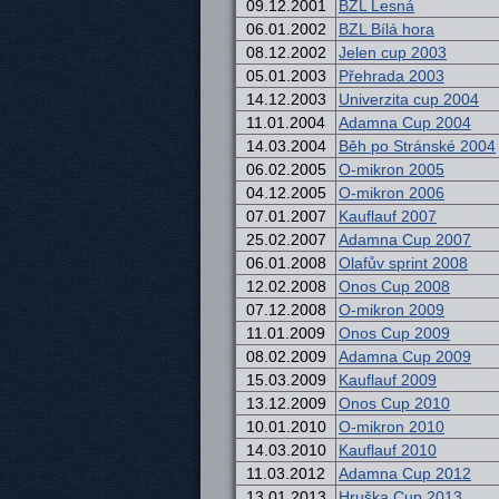
09.12.2001
BZL Lesná
06.01.2002
BZL Bílá hora
08.12.2002
Jelen cup 2003
05.01.2003
Přehrada 2003
14.12.2003
Univerzita cup 2004
11.01.2004
Adamna Cup 2004
14.03.2004
Běh po Stránské 2004
06.02.2005
O-mikron 2005
04.12.2005
O-mikron 2006
07.01.2007
Kauflauf 2007
25.02.2007
Adamna Cup 2007
06.01.2008
Olafův sprint 2008
12.02.2008
Onos Cup 2008
07.12.2008
O-mikron 2009
11.01.2009
Onos Cup 2009
08.02.2009
Adamna Cup 2009
15.03.2009
Kauflauf 2009
13.12.2009
Onos Cup 2010
10.01.2010
O-mikron 2010
14.03.2010
Kauflauf 2010
11.03.2012
Adamna Cup 2012
13.01.2013
Hruška Cup 2013