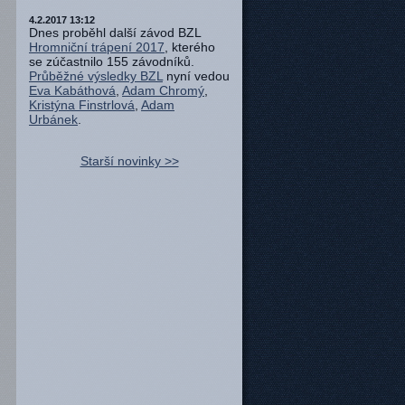
4.2.2017 13:12
Dnes proběhl další závod BZL
Hromniční trápení 2017
, kterého
se zúčastnilo 155 závodníků.
Průběžné výsledky BZL
nyní vedou
Eva Kabáthová
,
Adam Chromý
,
Kristýna Finstrlová
,
Adam
Urbánek
.
Starší novinky >>