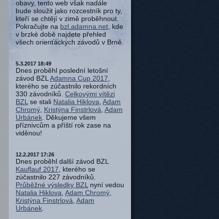
obavy, tento web však nadále
bude sloužit jako rozcestník pro ty,
kteří se chtějí v zimě proběhnout.
Pokračujte na
bzl.adamna.net
, kde
v brzké době najdete přehled
všech orienťáckých závodů v Brně.
5.3.2017 18:49
Dnes proběhl poslední letošní
závod BZL
Adamna Cup 2017
,
kterého se zúčastnilo rekordních
330 závodníků.
Celkovými vítězi
BZL
se stali
Natalia Hiklova
,
Adam
Chromý
,
Kristýna Finstrlová
,
Adam
Urbánek
. Děkujeme všem
příznivcům a příští rok zase na
viděnou!
12.2.2017 17:26
Dnes proběhl další závod BZL
Kauflauf 2017
, kterého se
zúčastnilo 227 závodníků.
Průběžné výsledky BZL
nyní vedou
Natalia Hiklova
,
Adam Chromý
,
Kristýna Finstrlová
,
Adam
Urbánek
.