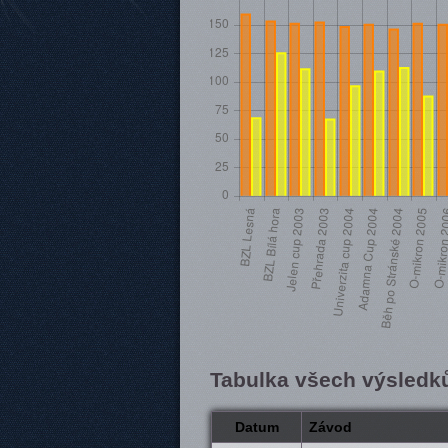
Tabulka všech výsledk
Datum
Závod